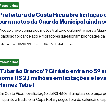
#costarica
Prefeitura de Costa Rica abre licitação 
para motos da Guarda Municipal ainda 
Pregão prevê compra de motos trail zero quilômetro para a Guard
concurso foi cancelado e moradores questionam prioridades da 
Publicado em 05/08/2026 às 09:35 - Por
Gabi Ferreira
#costarica
‘Tubarão Branco’? Ginásio entra no 5º a
soma R$ 2,1 milhões em licitações e lev
Ramez Tebet
Em Costa Rica, nova licitação de R$ 480 mil amplia a cobrança p
enquanto a tradicional Copa Rotary segue fora do calendário esp