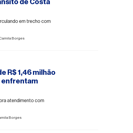
ânsito de Costa
irculando em trecho com
Camila Borges
de R$ 1,46 milhão
o enfrentam
cobra atendimento com
amila Borges