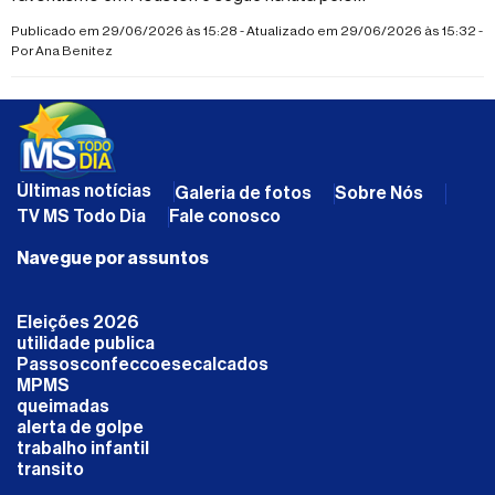
hexacampeonato
Publicado em 29/06/2026 às 15:28 - Atualizado em 29/06/2026 às 15:32 -
Por
Ana Benitez
Últimas notícias
Galeria de fotos
Sobre Nós
TV MS Todo Dia
Fale conosco
Navegue por assuntos
Eleições 2026
utilidade publica
Passosconfeccoesecalcados
MPMS
queimadas
alerta de golpe
trabalho infantil
transito