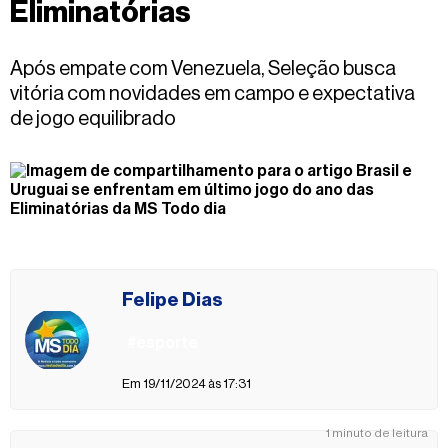
Eliminatórias
Fale
conosco
Após empate com Venezuela, Seleção busca
vitória com novidades em campo e expectativa
de jogo equilibrado
Felipe Dias
#esporte
Em 19/11/2024 às 17:31
1 minuto de leitura