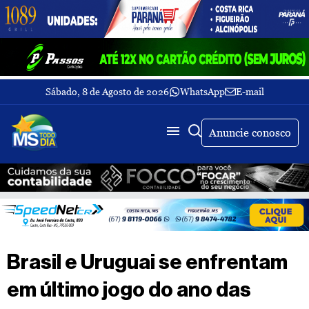
Sábado, 8 de Agosto de 2026
WhatsApp
E-mail
Fechar Menu
Últimas
notícias
Anuncie conosco
Galeria
de
fotos
Buscar
Sobre
Nós
TV
Brasil e Uruguai se enfrentam
MS
Todo
em último jogo do ano das
dia