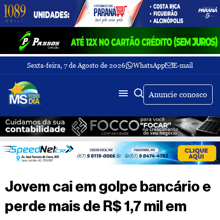
Sexta-feira, 7 de Agosto de 2026
WhatsApp
E-mail
Fechar Menu
Últimas
notícias
Anuncie conosco
Galeria
de
fotos
Buscar
Sobre
Nós
TV
Jovem cai em golpe bancário e
MS
Todo
perde mais de R$ 1,7 mil em
dia