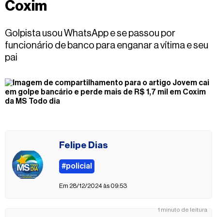
Coxim
Fale
conosco
Golpista usou WhatsApp e se passou por
funcionário de banco para enganar a vítima e seu
pai
Felipe Dias
#policial
Em 28/12/2024 às 09:53
1 minuto de leitura