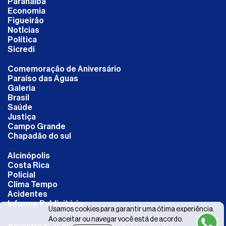
Paranaíba
Economia
Figueirão
NotÍcias
Política
Sicredi
Comemoração de Aniversário
Paraíso das Águas
Galeria
Brasil
Saúde
Justiça
Campo Grande
Chapadão do sul
Alcinópolis
Costa Rica
Policial
Clima Tempo
Acidentes
Informe Publicitário
Usamos cookies para garantir uma ótima experiência.
Ao aceitar ou navegar você está de acordo.