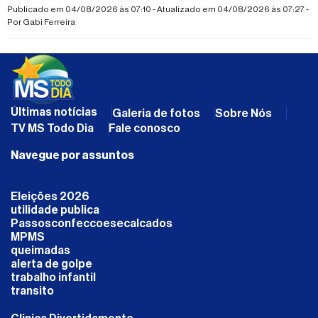
suspeita de fraturas nas duas pernas
Publicado em 04/08/2026 às 07:10 - Atualizado em 04/08/2026 às 07:27 -
Por
Gabi Ferreira
Últimas notícias
Galeria de fotos
Sobre Nós
TV MS Todo Dia
Fale conosco
Navegue por assuntos
Eleições 2026
utilidade publica
Passosconfeccoesecalcados
MPMS
queimadas
alerta de golpe
trabalho infantil
transito