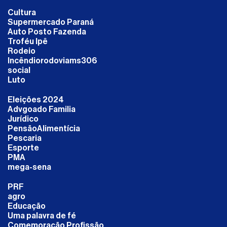
Cultura
Supermercado Paraná
Auto Posto Fazenda
Troféu Ipê
Rodeio
Incêndiorodoviams306
social
Luto
Eleições 2024
Advgoado Familia
Jurídico
PensãoAlimentícia
Pescaria
Esporte
PMA
mega-sena
PRF
agro
Educação
Uma palavra de fé
Comemoração Profissão