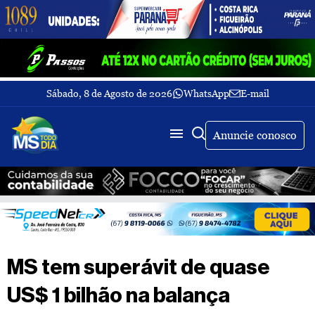
Sábado, 8 de Agosto de 2026
WhatsApp
E-mail
Fechar Menu
Últimas
notícias
Anuncie conosco
Galeria
de
fotos
Buscar
Sobre
Nós
TV
MS tem superávit de quase
MS
Todo
US$ 1 bilhão na balança
dia