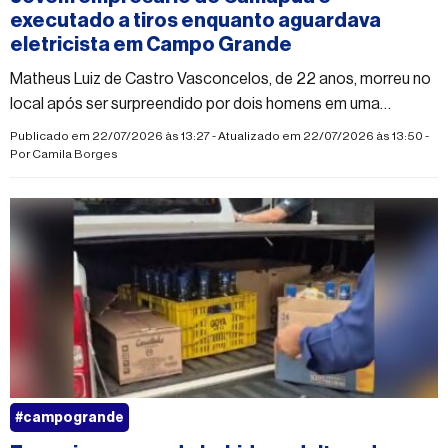
executado a tiros enquanto aguardava
eletricista em Campo Grande
Matheus Luiz de Castro Vasconcelos, de 22 anos, morreu no
local após ser surpreendido por dois homens em uma
motocicleta; polícia apura se o crime tem relação com
Publicado em 22/07/2026 às 13:27 - Atualizado em 22/07/2026 às 13:50 -
agiotagem
Por
Camila Borges
#campogrande