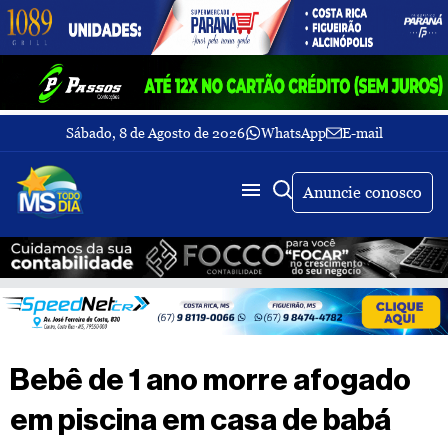
Sábado, 8 de Agosto de 2026
WhatsApp
E-mail
Fechar Menu
Últimas
notícias
Anuncie conosco
Galeria
de
fotos
Buscar
Sobre
Nós
TV
Bebê de 1 ano morre afogado
MS
Todo
em piscina em casa de babá
dia