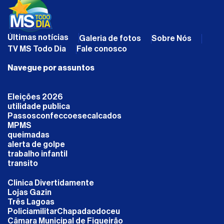
Últimas notícias
Galeria de fotos
Sobre Nós
TV MS Todo Dia
Fale conosco
Navegue por assuntos
Eleições 2026
utilidade publica
Passosconfeccoesecalcados
MPMS
queimadas
alerta de golpe
trabalho infantil
transito
Clinica Divertidamente
Lojas Gazin
Três Lagoas
PoliciamilitarChapadaodoceu
Câmara Municipal de Figueirão