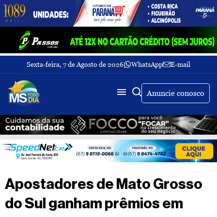
Sexta-feira, 7 de Agosto de 2026
WhatsApp
E-mail
Fechar Menu
Últimas
notícias
Anuncie conosco
Galeria
de
fotos
Buscar
Sobre
Nós
TV
Apostadores de Mato Grosso
MS
Todo
do Sul ganham prêmios em
dia