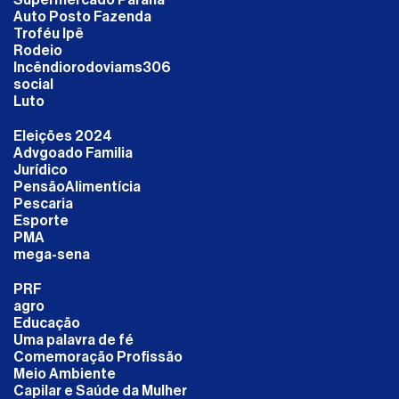
Supermercado Paraná
Auto Posto Fazenda
Troféu Ipê
Rodeio
Incêndiorodoviams306
social
Luto
Eleições 2024
Advgoado Familia
Jurídico
PensãoAlimentícia
Pescaria
Esporte
PMA
mega-sena
PRF
agro
Educação
Uma palavra de fé
Comemoração Profissão
Meio Ambiente
Capilar e Saúde da Mulher