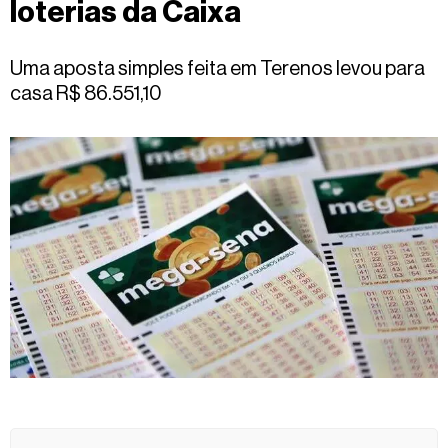
loterias da Caixa
Fale
conosco
Uma aposta simples feita em Terenos levou para
casa R$ 86.551,10