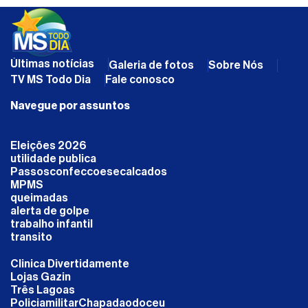
Últimas notícias
Galeria de fotos
Sobre Nós
TV MS Todo Dia
Fale conosco
Navegue por assuntos
Eleições 2026
utilidade publica
Passosconfeccoesecalcados
MPMS
queimadas
alerta de golpe
trabalho infantil
transito
Clinica Divertidamente
Lojas Gazin
Três Lagoas
PoliciamilitarChapadaodoceu