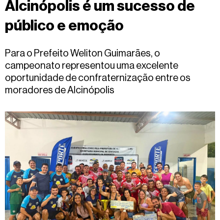
Alcinópolis é um sucesso de
Fale
conosco
público e emoção
Para o Prefeito Weliton Guimarães, o
campeonato representou uma excelente
oportunidade de confraternização entre os
moradores de Alcinópolis