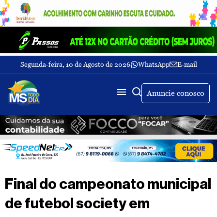
Segunda-feira, 10 de Agosto de 2026
WhatsApp
E-mail
Fechar Menu
Últimas
notícias
Anuncie conosco
Galeria
de
fotos
Buscar
Sobre
Nós
TV
Final do campeonato municipal
MS
Todo
de futebol society em
dia