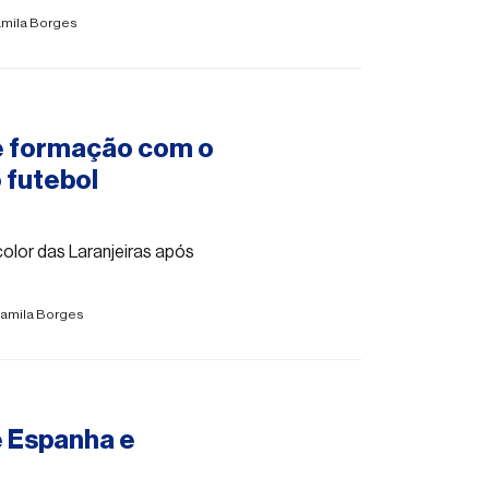
mila Borges
e formação com o
 futebol
color das Laranjeiras após
amila Borges
e Espanha e