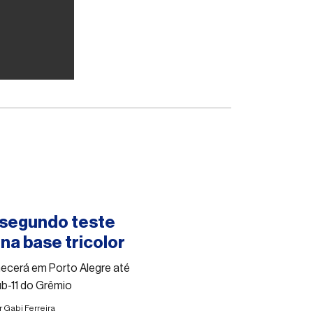
o segundo teste
na base tricolor
anecerá em Porto Alegre até
ub-11 do Grêmio
r
Gabi Ferreira