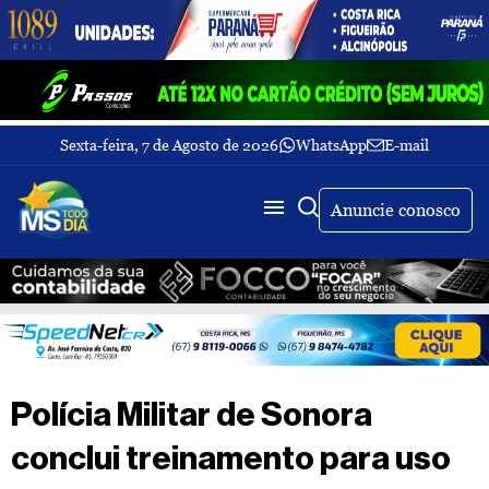
Sexta-feira, 7 de Agosto de 2026
WhatsApp
E-mail
Fechar Menu
Últimas
notícias
Anuncie conosco
Galeria
de
fotos
Buscar
Sobre
Nós
TV
Polícia Militar de Sonora
MS
Todo
conclui treinamento para uso
dia