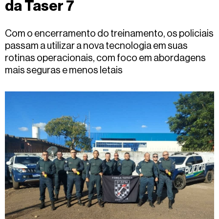
da Taser 7
Fale
conosco
Com o encerramento do treinamento, os policiais
passam a utilizar a nova tecnologia em suas
rotinas operacionais, com foco em abordagens
mais seguras e menos letais