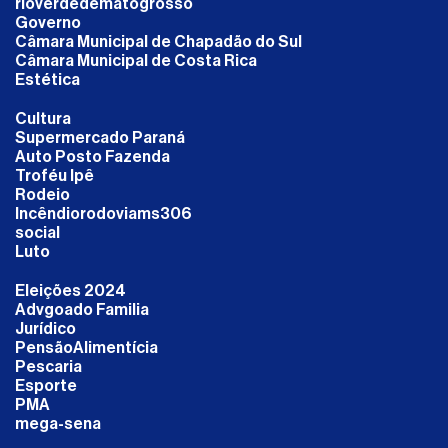
rioverdedematogrosso
Governo
Câmara Municipal de Chapadão do Sul
Câmara Municipal de Costa Rica
Estética
Cultura
Supermercado Paraná
Auto Posto Fazenda
Troféu Ipê
Rodeio
Incêndiorodoviams306
social
Luto
Eleições 2024
Advgoado Familia
Jurídico
PensãoAlimentícia
Pescaria
Esporte
PMA
mega-sena