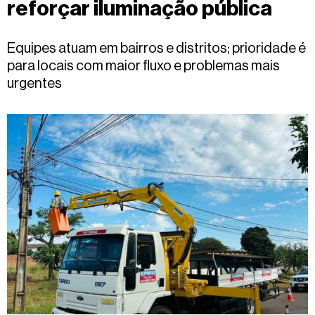
reforçar iluminação pública
Fale
conosco
Equipes atuam em bairros e distritos; prioridade é
para locais com maior fluxo e problemas mais
urgentes