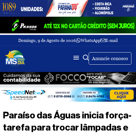
Domingo, 9 de Agosto de 2026
WhatsApp
E-mail
Fechar Menu
Últimas
notícias
Anuncie conosco
Galeria
de
fotos
Buscar
Sobre
Nós
TV
Paraíso das Águas inicia força-
MS
Todo
tarefa para trocar lâmpadas e
dia