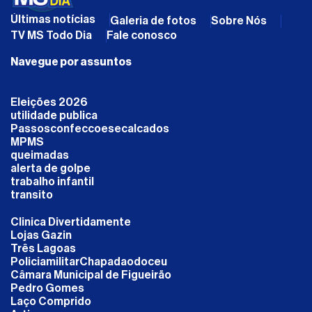
Últimas notícias
Galeria de fotos
Sobre Nós
TV MS Todo Dia
Fale conosco
Navegue por assuntos
Eleições 2026
utilidade publica
Passosconfeccoesecalcados
MPMS
queimadas
alerta de golpe
trabalho infantil
transito
Clinica Divertidamente
Lojas Gazin
Três Lagoas
PoliciamilitarChapadaodoceu
Câmara Municipal de Figueirão
Pedro Gomes
Laço Comprido