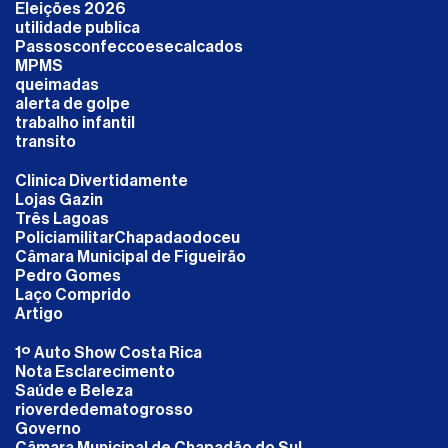
Eleições 2026
utilidade publica
Passosconfeccoesecalcados
MPMS
queimadas
alerta de golpe
trabalho infantil
transito
Clinica Divertidamente
Lojas Gazin
Três Lagoas
PoliciamilitarChapadaodoceu
Câmara Municipal de Figueirão
Pedro Gomes
Laço Comprido
Artigo
1º Auto Show Costa Rica
Nota Esclarecimento
Saúde e Beleza
rioverdedematogrosso
Governo
Câmara Municipal de Chapadão do Sul