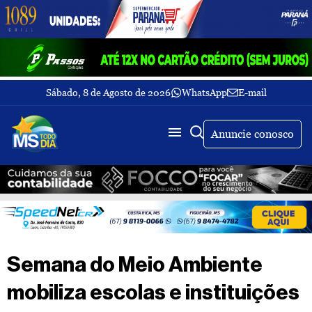
Sábado, 8 de Agosto de 2026
WhatsApp
E-mail
Fechar Menu
Últimas
notícias
Anuncie conosco
Galeria
de
fotos
Buscar
Sobre
Nós
TV
Semana do Meio Ambiente
MS
Todo
mobiliza escolas e instituições
dia