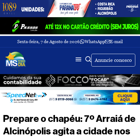
Sexta-feira, 7 de Agosto de 2026
WhatsApp
E-mail
Fechar Menu
Últimas
notícias
Anuncie conosco
Galeria
de
fotos
Buscar
Sobre
Nós
TV
Prepare o chapéu: 7º Arraiá de
MS
Todo
Alcinópolis agita a cidade nos
dia