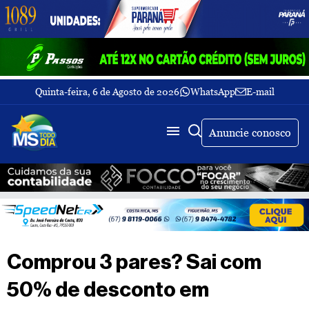
Quinta-feira, 6 de Agosto de 2026
WhatsApp
E-mail
Fechar Menu
Últimas
notícias
Anuncie conosco
Galeria
de
fotos
Buscar
Sobre
Nós
TV
Comprou 3 pares? Sai com
MS
Todo
50% de desconto em
dia