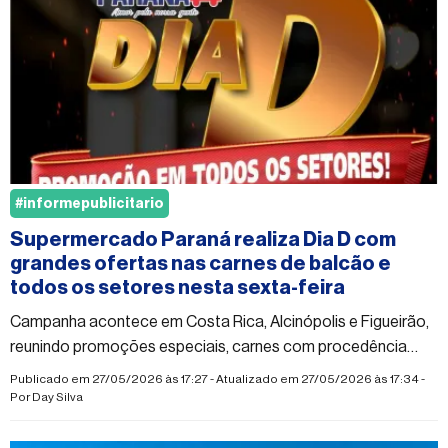
#informepublicitario
Supermercado Paraná realiza Dia D com
grandes ofertas nas carnes de balcão e
todos os setores nesta sexta-feira
Campanha acontece em Costa Rica, Alcinópolis e Figueirão,
reunindo promoções especiais, carnes com procedência
garantida e tecnologia Self-Checkout para mais agilidade
Publicado em 27/05/2026 às 17:27 - Atualizado em 27/05/2026 às 17:34 -
nas compras
Por
Day Silva