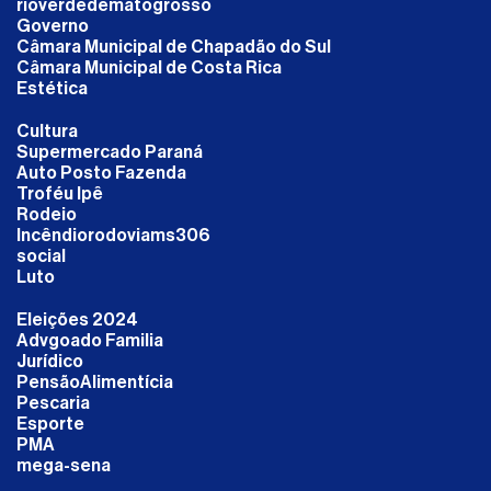
rioverdedematogrosso
Governo
Câmara Municipal de Chapadão do Sul
Câmara Municipal de Costa Rica
Estética
Cultura
Supermercado Paraná
Auto Posto Fazenda
Troféu Ipê
Rodeio
Incêndiorodoviams306
social
Luto
Eleições 2024
Advgoado Familia
Jurídico
PensãoAlimentícia
Pescaria
Esporte
PMA
mega-sena