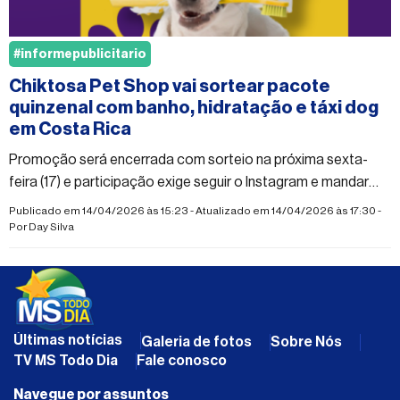
#informepublicitario
Chiktosa Pet Shop vai sortear pacote
quinzenal com banho, hidratação e táxi dog
em Costa Rica
Promoção será encerrada com sorteio na próxima sexta-
feira (17) e participação exige seguir o Instagram e mandar
mensagem no WhatsApp da loja
Publicado em 14/04/2026 às 15:23 - Atualizado em 14/04/2026 às 17:30 -
Por
Day Silva
Últimas notícias
Galeria de fotos
Sobre Nós
TV MS Todo Dia
Fale conosco
Navegue por assuntos