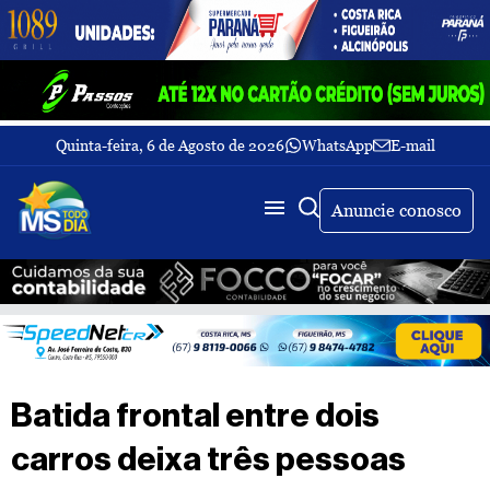
Quinta-feira, 6 de Agosto de 2026
WhatsApp
E-mail
Fechar Menu
Últimas
notícias
Anuncie conosco
Galeria
de
fotos
Buscar
Sobre
Nós
TV
Batida frontal entre dois
MS
Todo
carros deixa três pessoas
dia