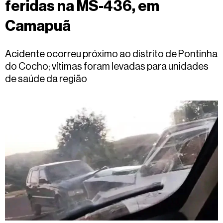
feridas na MS-436, em
Fale
conosco
Camapuã
Acidente ocorreu próximo ao distrito de Pontinha
do Cocho; vítimas foram levadas para unidades
de saúde da região