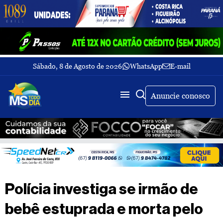
Sábado, 8 de Agosto de 2026
WhatsApp
E-mail
Fechar Menu
Últimas
notícias
Anuncie conosco
Galeria
de
fotos
Buscar
Sobre
Nós
TV
Polícia investiga se irmão de
MS
Todo
bebê estuprada e morta pelo
dia