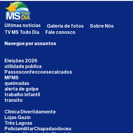
Últimas notícias
Galeria de fotos
Sobre Nós
TV MS Todo Dia
Fale conosco
Navegue por assuntos
Eleições 2026
utilidade publica
Passosconfeccoesecalcados
MPMS
queimadas
alerta de golpe
trabalho infantil
transito
Clinica Divertidamente
Lojas Gazin
Três Lagoas
PoliciamilitarChapadaodoceu