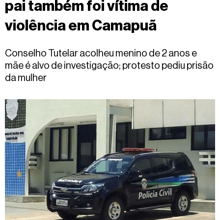
pai também foi vítima de
Fale
conosco
violência em Camapuã
Conselho Tutelar acolheu menino de 2 anos e
mãe é alvo de investigação; protesto pediu prisão
da mulher