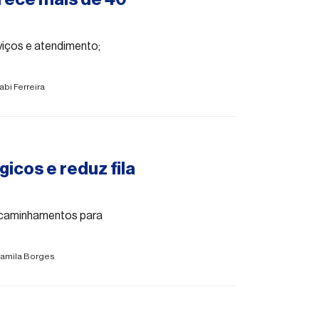
iços e atendimento;
abi Ferreira
icos e reduz fila
ncaminhamentos para
amila Borges