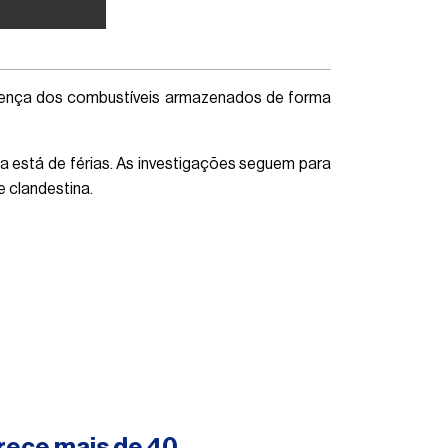
presença dos combustíveis armazenados de forma
ia está de férias. As investigações seguem para
e clandestina.
rece mais de 40