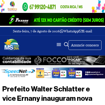
Sexta-feira, 7 de Agosto de 2026
WhatsApp
E-mail
Fechar Menu
Últimas
notícias
Anuncie conosco
Galeria
de
fotos
Buscar
Sobre
Nós
TV
Prefeito Walter Schlatter e
MS
Todo
vice Ernany inauguram nova
dia