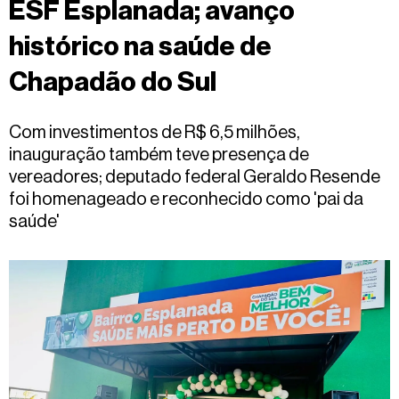
ESF Esplanada; avanço
Fale
conosco
histórico na saúde de
Chapadão do Sul
Com investimentos de R$ 6,5 milhões,
inauguração também teve presença de
vereadores; deputado federal Geraldo Resende
foi homenageado e reconhecido como 'pai da
saúde'