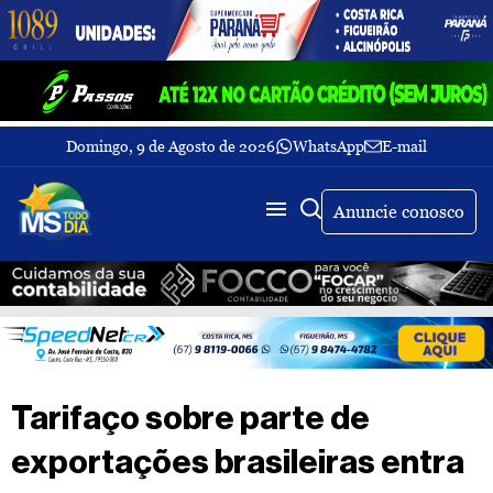
Domingo, 9 de Agosto de 2026
WhatsApp
E-mail
Fechar Menu
Últimas
notícias
Anuncie conosco
Galeria
de
fotos
Buscar
Sobre
Nós
TV
Tarifaço sobre parte de
MS
Todo
exportações brasileiras entra
dia