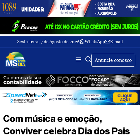
Sexta-feira, 7 de Agosto de 2026
WhatsApp
E-mail
Fechar Menu
Últimas
notícias
Anuncie conosco
Galeria
de
fotos
Buscar
Sobre
Nós
TV
Com música e emoção,
MS
Todo
Conviver celebra Dia dos Pais
dia