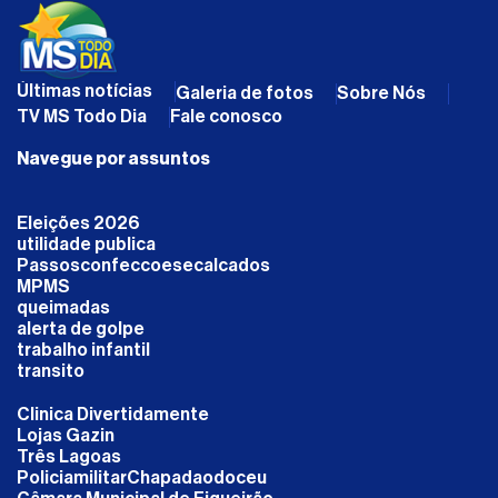
Últimas notícias
Galeria de fotos
Sobre Nós
TV MS Todo Dia
Fale conosco
Navegue por assuntos
Eleições 2026
utilidade publica
Passosconfeccoesecalcados
MPMS
queimadas
alerta de golpe
trabalho infantil
transito
Clinica Divertidamente
Lojas Gazin
Três Lagoas
PoliciamilitarChapadaodoceu