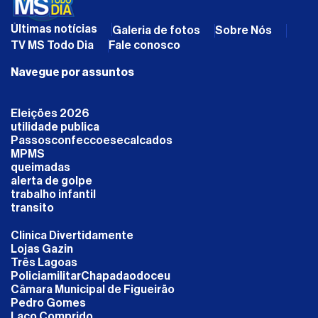
Últimas notícias
Galeria de fotos
Sobre Nós
TV MS Todo Dia
Fale conosco
Navegue por assuntos
Eleições 2026
utilidade publica
Passosconfeccoesecalcados
MPMS
queimadas
alerta de golpe
trabalho infantil
transito
Clinica Divertidamente
Lojas Gazin
Três Lagoas
PoliciamilitarChapadaodoceu
Câmara Municipal de Figueirão
Pedro Gomes
Laço Comprido