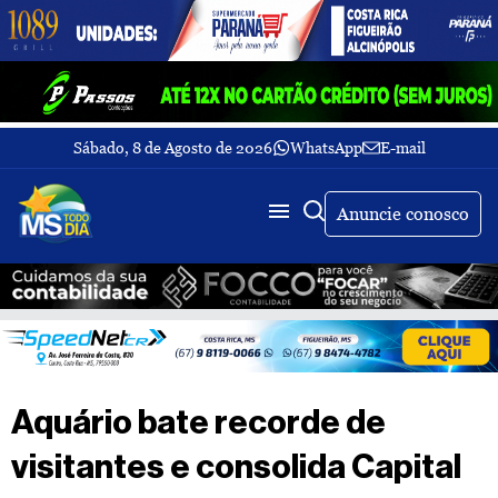
Sábado, 8 de Agosto de 2026
WhatsApp
E-mail
Fechar Menu
Últimas
notícias
Anuncie conosco
Galeria
de
fotos
Buscar
Sobre
Nós
TV
Aquário bate recorde de
MS
Todo
visitantes e consolida Capital
dia