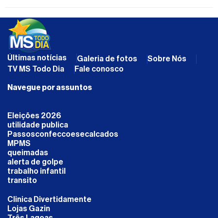
Últimas notícias
Galeria de fotos
Sobre Nós
TV MS Todo Dia
Fale conosco
Navegue por assuntos
Eleições 2026
utilidade publica
Passosconfeccoesecalcados
MPMS
queimadas
alerta de golpe
trabalho infantil
transito
Clinica Divertidamente
Lojas Gazin
Três Lagoas