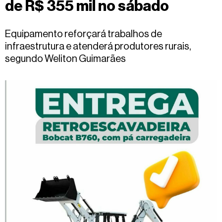
de R$ 355 mil no sábado
Fale
conosco
Equipamento reforçará trabalhos de
infraestrutura e atenderá produtores rurais,
segundo Weliton Guimarães