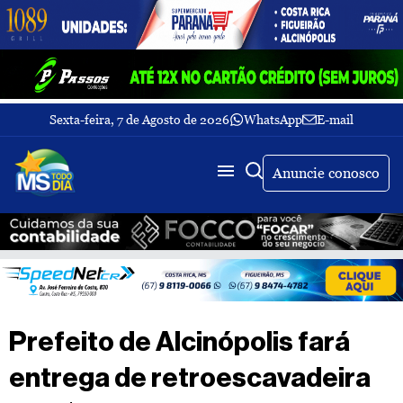
Sexta-feira, 7 de Agosto de 2026
WhatsApp
E-mail
Fechar Menu
Últimas
notícias
Anuncie conosco
Galeria
de
fotos
Buscar
Sobre
Nós
TV
Prefeito de Alcinópolis fará
MS
Todo
entrega de retroescavadeira
dia