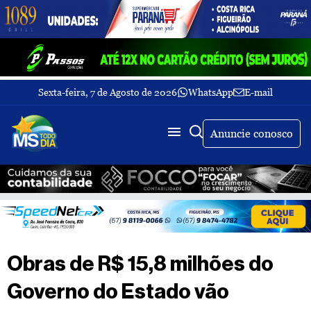
Sexta-feira, 7 de Agosto de 2026
WhatsApp
E-mail
Fechar Menu
Últimas
notícias
Anuncie conosco
Galeria
de
fotos
Buscar
Sobre
Nós
TV
Obras de R$ 15,8 milhões do
MS
Todo
Governo do Estado vão
dia