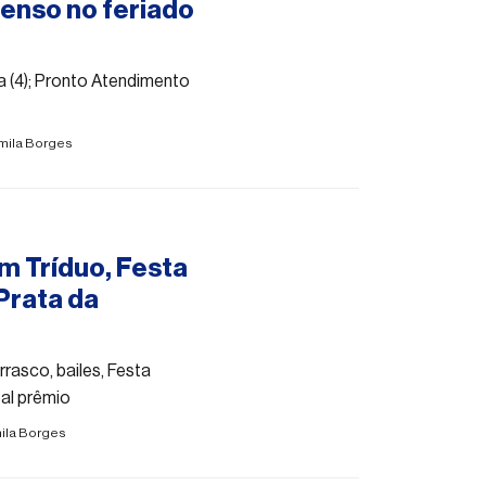
enso no feriado
ra (4); Pronto Atendimento
mila Borges
m Tríduo, Festa
Prata da
rasco, bailes, Festa
al prêmio
ila Borges