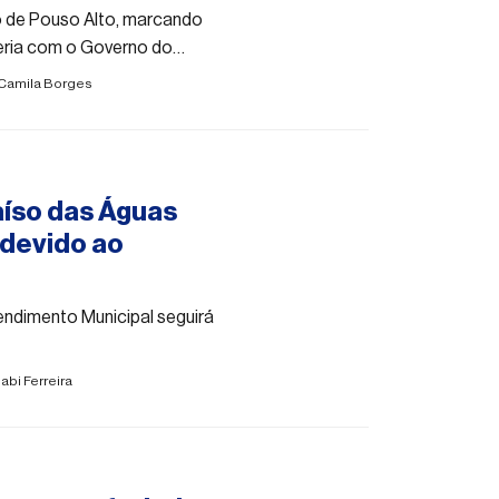
to de Pouso Alto, marcando
eria com o Governo do
Camila Borges
aíso das Águas
 devido ao
tendimento Municipal seguirá
abi Ferreira