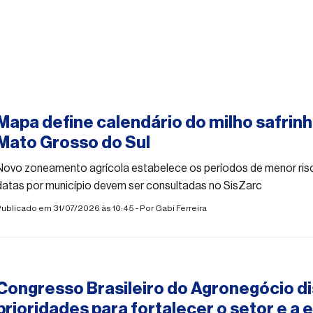
#agro
Mapa define calendário do milho safri
Mato Grosso do Sul
Novo zoneamento agrícola estabelece os períodos de menor risco
datas por município devem ser consultadas no SisZarc
ublicado em 31/07/2026 às 10:45 - Por
Gabi Ferreira
#agro
Congresso Brasileiro do Agronegócio di
prioridades para fortalecer o setor e a