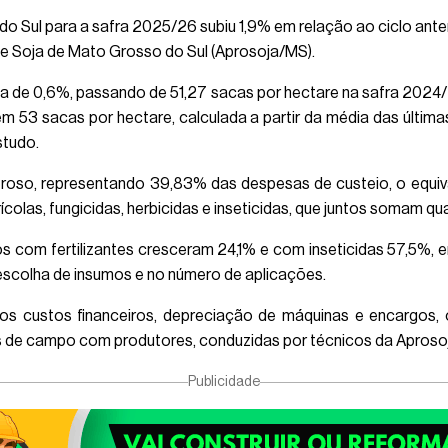
 Sul para a safra 2025/26 subiu 1,9% em relação ao ciclo anter
 Soja de Mato Grosso do Sul (Aprosoja/MS).
eda de 0,6%, passando de 51,27 sacas por hectare na safra 20
em 53 sacas por hectare, calculada a partir da média das últim
studo.
roso, representando 39,83% das despesas de custeio, o equiva
ícolas, fungicidas, herbicidas e inseticidas, que juntos somam 
 com fertilizantes cresceram 24,1% e com inseticidas 57,5%, 
 escolha de insumos e no número de aplicações.
os custos financeiros, depreciação de máquinas e encargos, 
s de campo com produtores, conduzidas por técnicos da Aproso
Publicidade