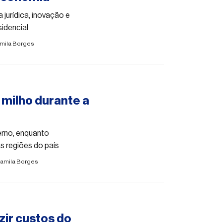
 jurídica, inovação e
idencial
mila Borges
 milho durante a
erno, enquanto
s regiões do país
amila Borges
zir custos do