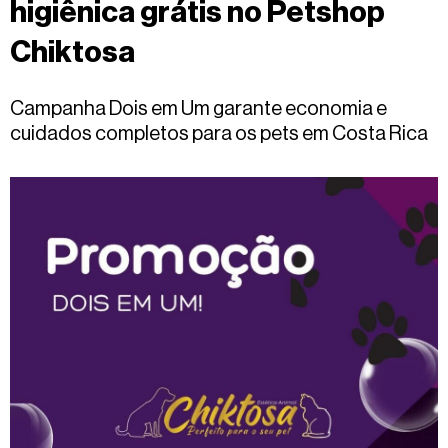
higiênica grátis no Petshop
Fale
conosco
Chiktosa
Campanha Dois em Um garante economia e
cuidados completos para os pets em Costa Rica