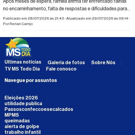
Após meses de espera, família afirma ter enfrentado falhas
no encaminhamento, falta de respostas e dificuldades para
conseguir atendimento; cirurgia é estimada em R$ 25 mil
Publicado em 28/07/2026 às 21:43 - Atualizado em 29/07/2026 às 09:14 -
Por
Renan Carrijo
Últimas notícias
Galeria de fotos
Sobre Nós
TV MS Todo Dia
Fale conosco
Navegue por assuntos
Eleições 2026
utilidade publica
Passosconfeccoesecalcados
MPMS
queimadas
alerta de golpe
trabalho infantil