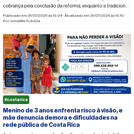
cobrança pela conclusão da reforma, enquanto a tradicional
Copa Rotary segue fora do calendário esportivo nos últimos
Publicado em 31/07/2026 às 15:04 - Atualizado em 31/07/2026 às 15:10 -
anos.
Por
JornalMsTodoDia
#costarica
Menino de 3 anos enfrenta risco à visão, e
mãe denuncia demora e dificuldades na
rede pública de Costa Rica