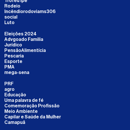
Troféu Ipê
Rodeio
Incêndiorodoviams306
social
Luto
Eleições 2024
Advgoado Familia
Jurídico
PensãoAlimentícia
Pescaria
Esporte
PMA
mega-sena
PRF
agro
Educação
Uma palavra de fé
Comemoração Profissão
Meio Ambiente
Capilar e Saúde da Mulher
Camapuã