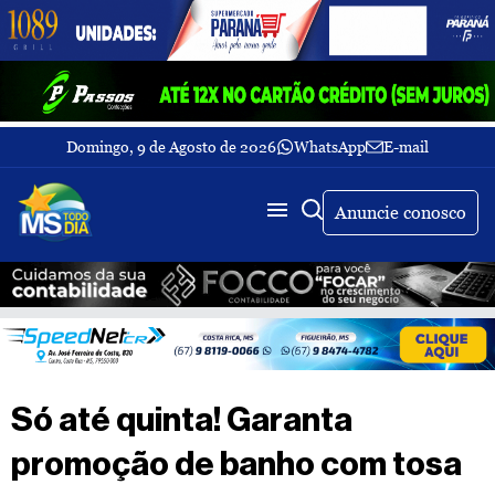
Domingo, 9 de Agosto de 2026
WhatsApp
E-mail
Fechar Menu
Últimas
notícias
Anuncie conosco
Galeria
de
fotos
Buscar
Sobre
Nós
TV
Só até quinta! Garanta
MS
Todo
promoção de banho com tosa
dia