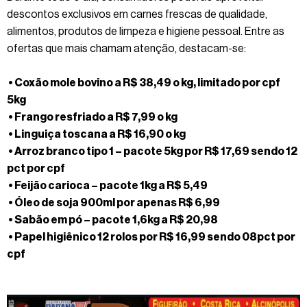
descontos exclusivos em carnes frescas de qualidade,
alimentos, produtos de limpeza e higiene pessoal. Entre as
ofertas que mais chamam atenção, destacam-se:
• Coxão mole bovino a R$ 38,49 o kg, limitado por cpf
5kg
• Frango resfriado a R$ 7,99 o kg
• Linguiça toscana a R$ 16,90 o kg
• Arroz branco tipo 1 – pacote 5kg por R$ 17,69 sendo 12
pct por cpf
• Feijão carioca – pacote 1kg a R$ 5,49
• Óleo de soja 900ml por apenas R$ 6,99
• Sabão em pó – pacote 1,6kg a R$ 20,98
• Papel higiênico 12 rolos por R$ 16,99 sendo 08pct por
cpf