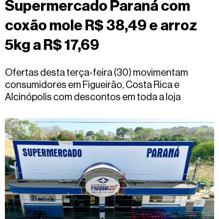
Supermercado Paraná com
Fale
conosco
coxão mole R$ 38,49 e arroz
5kg a R$ 17,69
Ofertas desta terça-feira (30) movimentam
consumidores em Figueirão, Costa Rica e
Alcinópolis com descontos em toda a loja