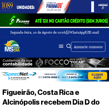
Segunda-feira, 10 de Agosto de 2026
WhatsApp
E-mail
Fechar Menu
Últimas
notícias
Anuncie conosco
Galeria
de
fotos
Buscar
Sobre
Nós
TV
Figueirão, Costa Rica e
MS
Todo
Alcinópolis recebem Dia D do
dia