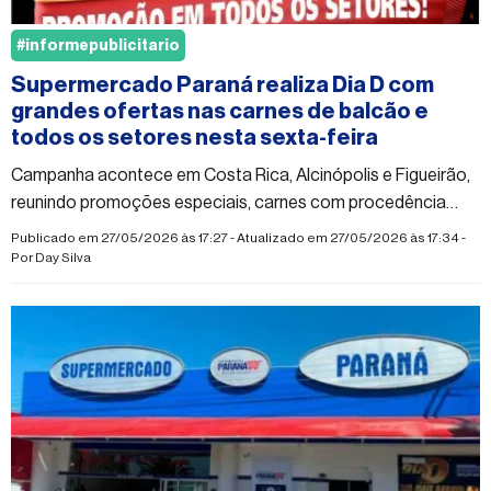
#informepublicitario
Supermercado Paraná realiza Dia D com
grandes ofertas nas carnes de balcão e
todos os setores nesta sexta-feira
Campanha acontece em Costa Rica, Alcinópolis e Figueirão,
reunindo promoções especiais, carnes com procedência
garantida e tecnologia Self-Checkout para mais agilidade
Publicado em 27/05/2026 às 17:27 - Atualizado em 27/05/2026 às 17:34 -
nas compras
Por
Day Silva