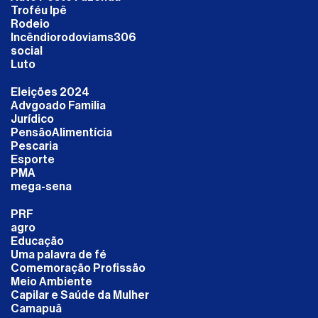
Troféu Ipê
Rodeio
Incêndiorodoviams306
social
Luto
Eleições 2024
Advgoado Familia
Jurídico
PensãoAlimentícia
Pescaria
Esporte
PMA
mega-sena
PRF
agro
Educação
Uma palavra de fé
Comemoração Profissão
Meio Ambiente
Capilar e Saúde da Mulher
Camapuã