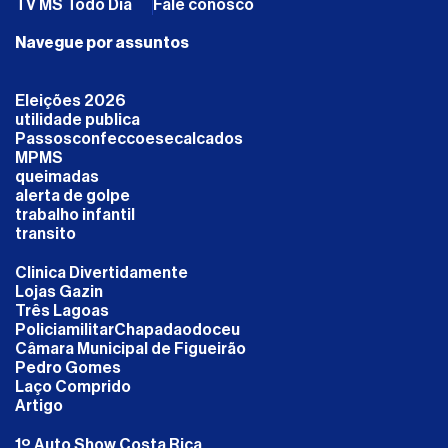
TV MS Todo Dia
Fale conosco
Navegue por assuntos
Eleições 2026
utilidade publica
Passosconfeccoesecalcados
MPMS
queimadas
alerta de golpe
trabalho infantil
transito
Clinica Divertidamente
Lojas Gazin
Três Lagoas
PoliciamilitarChapadaodoceu
Câmara Municipal de Figueirão
Pedro Gomes
Laço Comprido
Artigo
1º Auto Show Costa Rica