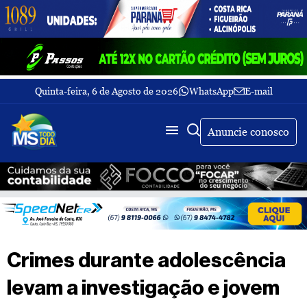
Quinta-feira, 6 de Agosto de 2026
WhatsApp
E-mail
Fechar Menu
Últimas
notícias
Anuncie conosco
Galeria
de
fotos
Buscar
Sobre
Nós
TV
Crimes durante adolescência
MS
Todo
levam a investigação e jovem
dia