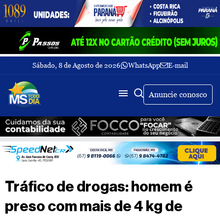
Sábado, 8 de Agosto de 2026
WhatsApp
E-mail
Fechar Menu
Últimas
notícias
Anuncie conosco
Galeria
de
fotos
Buscar
Sobre
Nós
TV
Tráfico de drogas: homem é
MS
Todo
preso com mais de 4 kg de
dia