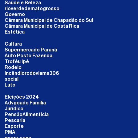
Saúde e Beleza
rioverdedematogrosso
Governo
Câmara Municipal de Chapadão do Sul
Câmara Municipal de Costa Rica
Estética
Cultura
Supermercado Paraná
Auto Posto Fazenda
Troféu Ipê
Rodeio
Incêndiorodoviams306
social
Luto
Eleições 2024
Advgoado Familia
Jurídico
PensãoAlimentícia
Pescaria
Esporte
PMA
mega-sena