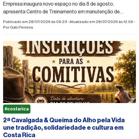
Empresa inaugura novo espaço no dia 8 de agosto,
apresenta Centro de Treinamento em manutenção de
celulares e oferece linha de crédito para compra de produtos
Publicado em 28/07/2026 às 09:23 - Atualizado em 28/07/2026 às 12:56 -
e serviços
Por
Gabi Ferreira
#costarica
2ª Cavalgada & Queima do Alho pela Vida
une tradição, solidariedade e cultura em
Costa Rica