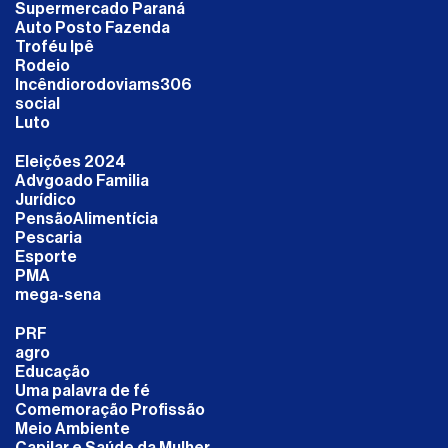
Supermercado Paraná
Auto Posto Fazenda
Troféu Ipê
Rodeio
Incêndiorodoviams306
social
Luto
Eleições 2024
Advgoado Familia
Jurídico
PensãoAlimentícia
Pescaria
Esporte
PMA
mega-sena
PRF
agro
Educação
Uma palavra de fé
Comemoração Profissão
Meio Ambiente
Capilar e Saúde da Mulher