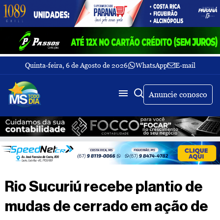
Quinta-feira, 6 de Agosto de 2026
WhatsApp
E-mail
Fechar Menu
Últimas
notícias
Anuncie conosco
Galeria
de
fotos
Buscar
Sobre
Nós
TV
Rio Sucuriú recebe plantio de
MS
Todo
mudas de cerrado em ação de
dia