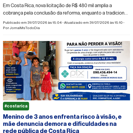
Em Costa Rica, nova licitação de R$ 480 mil amplia a
cobrança pela conclusão da reforma, enquanto a tradicional
Copa Rotary segue fora do calendário esportivo nos últimos
Publicado em 31/07/2026 às 15:04 - Atualizado em 31/07/2026 às 15:10 -
anos.
Por
JornalMsTodoDia
#costarica
Menino de 3 anos enfrenta risco à visão, e
mãe denuncia demora e dificuldades na
rede pública de Costa Rica