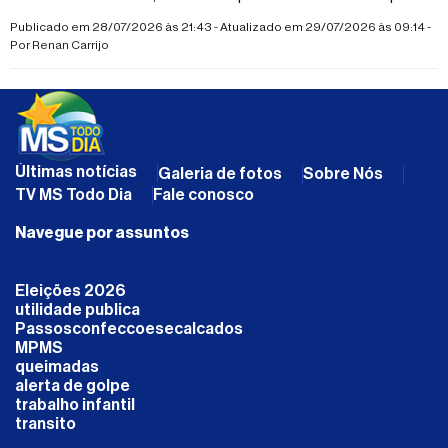
conseguir atendimento; cirurgia é estimada em R$ 25 mil
Publicado em 28/07/2026 às 21:43 - Atualizado em 29/07/2026 às 09:14 -
Por
Renan Carrijo
Últimas notícias
Galeria de fotos
Sobre Nós
TV MS Todo Dia
Fale conosco
Navegue por assuntos
Eleições 2026
utilidade publica
Passosconfeccoesecalcados
MPMS
queimadas
alerta de golpe
trabalho infantil
transito