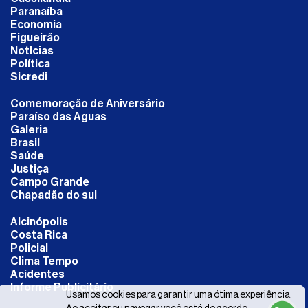
Paranaíba
Economia
Figueirão
NotÍcias
Política
Sicredi
Comemoração de Aniversário
Paraíso das Águas
Galeria
Brasil
Saúde
Justiça
Campo Grande
Chapadão do sul
Alcinópolis
Costa Rica
Policial
Clima Tempo
Acidentes
Informe Publicitário
Usamos cookies para garantir uma ótima experiência.