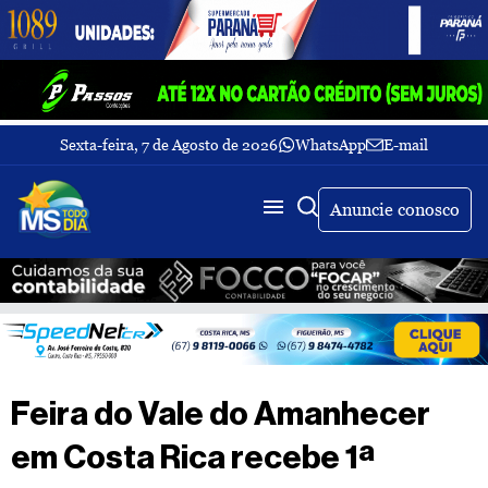
Sexta-feira, 7 de Agosto de 2026
WhatsApp
E-mail
Fechar Menu
Últimas
notícias
Anuncie conosco
Galeria
de
fotos
Buscar
Sobre
Nós
TV
Feira do Vale do Amanhecer
MS
Todo
em Costa Rica recebe 1ª
dia