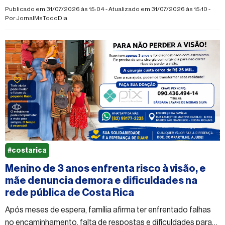
Copa Rotary segue fora do calendário esportivo nos últimos
Publicado em 31/07/2026 às 15:04 - Atualizado em 31/07/2026 às 15:10 -
anos.
Por
JornalMsTodoDia
#costarica
Menino de 3 anos enfrenta risco à visão, e
mãe denuncia demora e dificuldades na
rede pública de Costa Rica
Após meses de espera, família afirma ter enfrentado falhas
no encaminhamento, falta de respostas e dificuldades para