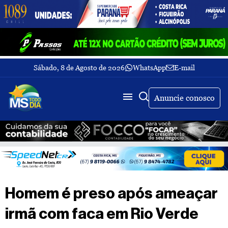
Sábado, 8 de Agosto de 2026
WhatsApp
E-mail
Fechar Menu
Últimas
notícias
Anuncie conosco
Galeria
de
fotos
Buscar
Sobre
Nós
TV
Homem é preso após ameaçar
MS
Todo
irmã com faca em Rio Verde
dia