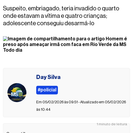
Fale
Suspeito, embriagado, teria invadido o quarto
conosco
onde estavam a vítima e quatro crianças;
adolescente conseguiu desarmá-lo
Day Silva
#policial
Em 05/02/2026 às 09:51 - Atualizado em 05/02/2026
às 10:44
1 minuto de leitura