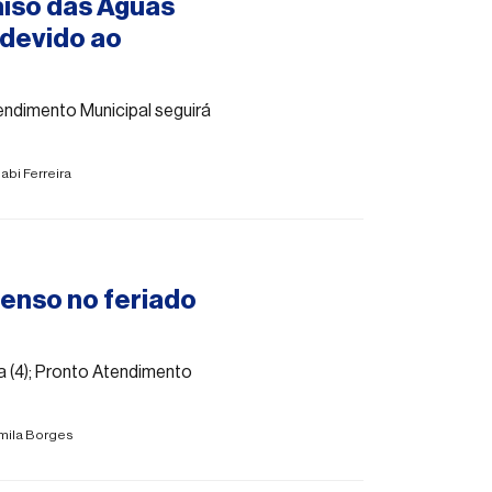
aíso das Águas
 devido ao
tendimento Municipal seguirá
abi Ferreira
enso no feriado
ra (4); Pronto Atendimento
mila Borges