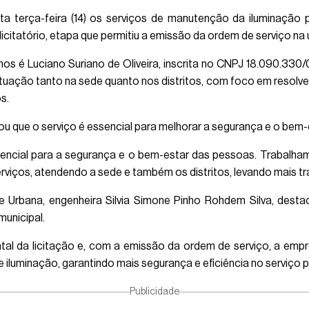
sta terça-feira (14) os serviços de manutenção da iluminaçã
citatório, etapa que permitiu a emissão da ordem de serviço na ú
os é Luciano Suriano de Oliveira, inscrita no CNPJ 18.090.330/0
tuação tanto na sede quanto nos distritos, com foco em resolv
s.
saltou que o serviço é essencial para melhorar a segurança e o be
encial para a segurança e o bem-estar das pessoas. Trabalha
rviços, atendendo a sede e também os distritos, levando mais tr
l e Urbana, engenheira Silvia Simone Pinho Rohdem Silva, desta
unicipal.
l da licitação e, com a emissão da ordem de serviço, a empre
 iluminação, garantindo mais segurança e eficiência no serviço p
Publicidade