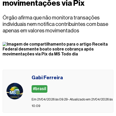
movimentações via Pix
Fale
conosco
Órgão afirma que não monitora transações
individuais nem notifica contribuintes com base
apenas em valores movimentados
Gabi Ferreira
#brasil
Em 21/04/2026 às 09:29 - Atualizado em 21/04/2026 às
10:09