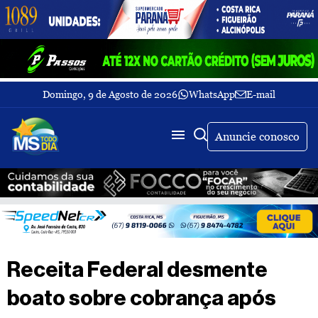
Domingo, 9 de Agosto de 2026
WhatsApp
E-mail
Fechar Menu
Últimas
notícias
Anuncie conosco
Galeria
de
fotos
Buscar
Sobre
Nós
TV
Receita Federal desmente
MS
Todo
boato sobre cobrança após
dia