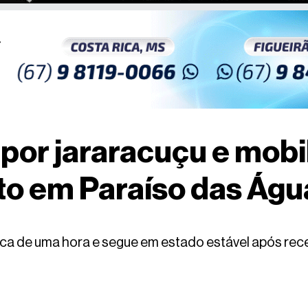
por jararacuçu e mobil
to em Paraíso das Águ
rca de uma hora e segue em estado estável após rec