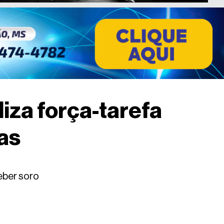
iza força-tarefa
as
eber soro