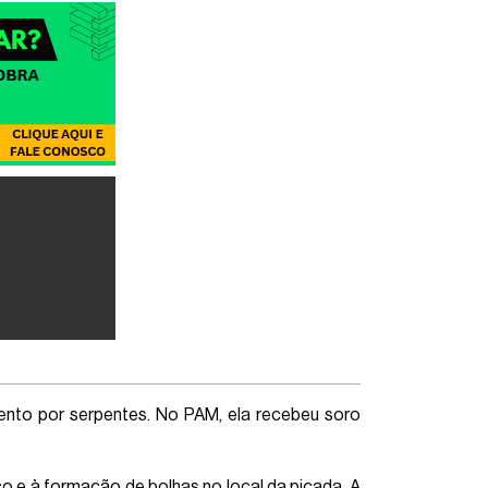
mento por serpentes. No PAM, ela recebeu soro
o e à formação de bolhas no local da picada. A