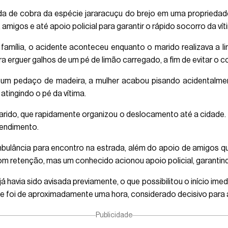
a de cobra da espécie jararacuçu do brejo em uma propriedade
 amigos e até apoio policial para garantir o rápido socorro da v
mília, o acidente aconteceu enquanto o marido realizava a li
a erguer galhos de um pé de limão carregado, a fim de evitar o co
 de um pedaço de madeira, a mulher acabou pisando acidental
 atingindo o pé da vítima.
marido, que rapidamente organizou o deslocamento até a cidade. 
tendimento.
mbulância para encontro na estrada, além do apoio de amigos 
com retenção, mas um conhecido acionou apoio policial, garanti
 havia sido avisada previamente, o que possibilitou o início ime
e foi de aproximadamente uma hora, considerado decisivo para 
Publicidade