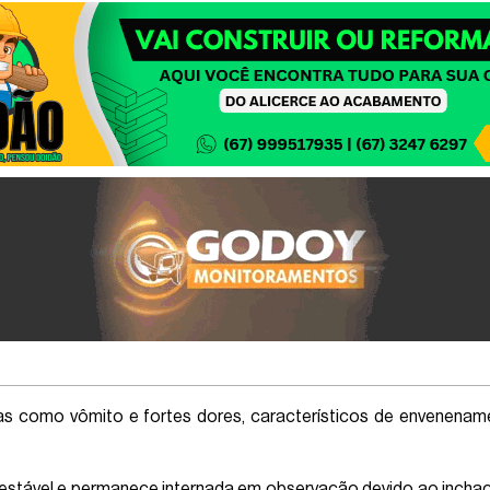
mas como vômito e fortes dores, característicos de envenena
estável e permanece internada em observação devido ao inchaç