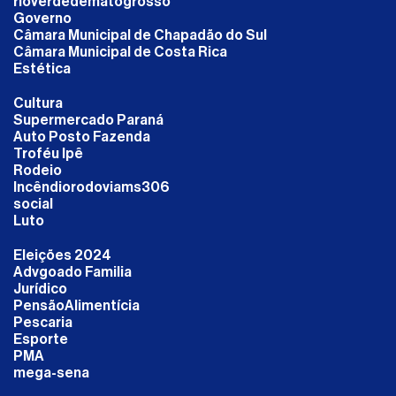
rioverdedematogrosso
Governo
Câmara Municipal de Chapadão do Sul
Câmara Municipal de Costa Rica
Estética
Cultura
Supermercado Paraná
Auto Posto Fazenda
Troféu Ipê
Rodeio
Incêndiorodoviams306
social
Luto
Eleições 2024
Advgoado Familia
Jurídico
PensãoAlimentícia
Pescaria
Esporte
PMA
mega-sena