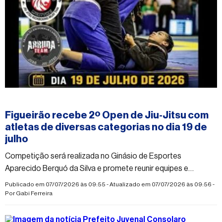
#figueirao
Figueirão recebe 2º Open de Jiu-Jitsu com
atletas de diversas categorias no dia 19 de
julho
Competição será realizada no Ginásio de Esportes
Aparecido Berquó da Silva e promete reunir equipes e
praticantes da modalidade em um dia de esporte, disciplina e
Publicado em 07/07/2026 às 09:55 - Atualizado em 07/07/2026 às 09:56 -
integração
Por
Gabi Ferreira