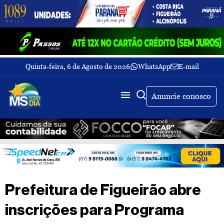
Quinta-feira, 6 de Agosto de 2026
WhatsApp
E-mail
Fechar Menu
Últimas
notícias
Anuncie conosco
Galeria
de
fotos
Buscar
Sobre
Nós
TV
Prefeitura de Figueirão abre
MS
Todo
inscrições para Programa
dia