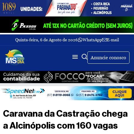
Quinta-feira, 6 de Agosto de 2026
WhatsApp
E-mail
Fechar Menu
Últimas
notícias
Anuncie conosco
Galeria
de
fotos
Buscar
Sobre
Nós
TV
Caravana da Castração chega
MS
Todo
a Alcinópolis com 160 vagas
dia