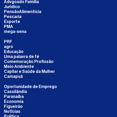
Advgoado Familia
Jurídico
PensãoAlimentícia
Pescaria
Esporte
PMA
mega-sena
PRF
agro
Educação
Uma palavra de fé
Comemoração Profissão
Meio Ambiente
Capilar e Saúde da Mulher
Camapuã
Oportunidade de Emprego
Cassilândia
Paranaíba
Economia
Figueirão
NotÍcias
Política