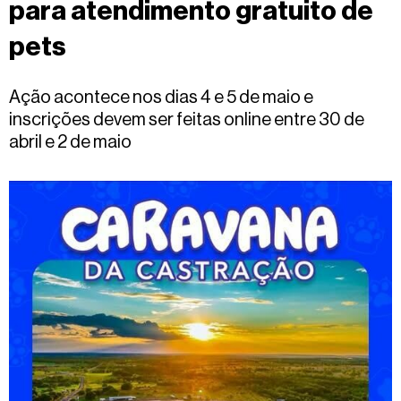
para atendimento gratuito de
Fale
conosco
pets
Ação acontece nos dias 4 e 5 de maio e
inscrições devem ser feitas online entre 30 de
abril e 2 de maio