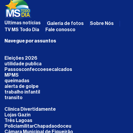
Últimas notícias
Galeria de fotos
Sobre Nós
TV MS Todo Dia
Fale conosco
Navegue por assuntos
Eleições 2026
utilidade publica
Passosconfeccoesecalcados
MPMS
queimadas
alerta de golpe
trabalho infantil
transito
Clinica Divertidamente
Lojas Gazin
Três Lagoas
PoliciamilitarChapadaodoceu
Câmara Municipal de Figueirão