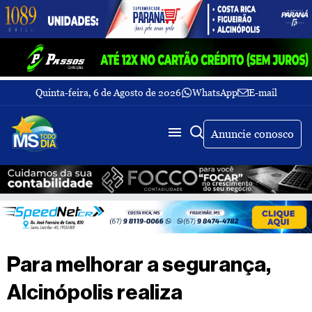
Quinta-feira, 6 de Agosto de 2026
WhatsApp
E-mail
Fechar Menu
Últimas
notícias
Anuncie conosco
Galeria
de
fotos
Buscar
Sobre
Nós
TV
Para melhorar a segurança,
MS
Todo
Alcinópolis realiza
dia