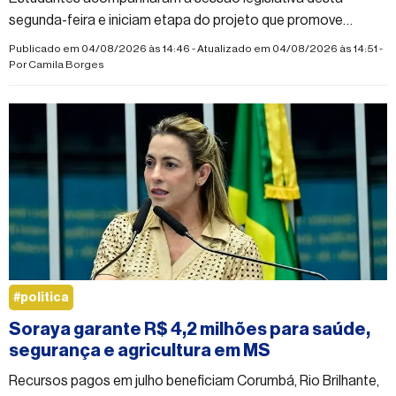
segunda-feira e iniciam etapa do projeto que promove
educação cidadã e aproxima a juventude dos Três Poderes
Publicado em 04/08/2026 às 14:46 - Atualizado em 04/08/2026 às 14:51 -
da República
Por
Camila Borges
#politica
Soraya garante R$ 4,2 milhões para saúde,
segurança e agricultura em MS
Recursos pagos em julho beneficiam Corumbá, Rio Brilhante,