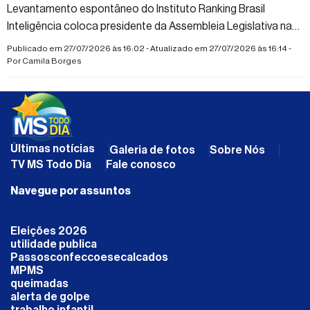
Levantamento espontâneo do Instituto Ranking Brasil
Inteligência coloca presidente da Assembleia Legislativa na
liderança entre os nomes citados para a disputa de deputado
Publicado em 27/07/2026 às 16:02 - Atualizado em 27/07/2026 às 16:14 -
estadual
Por
Camila Borges
Últimas notícias
Galeria de fotos
Sobre Nós
TV MS Todo Dia
Fale conosco
Navegue por assuntos
Eleições 2026
utilidade publica
Passosconfeccoesecalcados
MPMS
queimadas
alerta de golpe