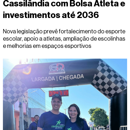
Cassilândia com Bolsa Atleta e
Fale
conosco
investimentos até 2036
Nova legislação prevê fortalecimento do esporte
escolar, apoio a atletas, ampliação de escolinhas
e melhorias em espaços esportivos