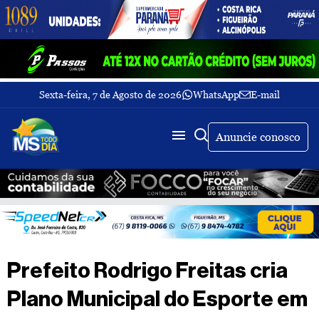
Sexta-feira, 7 de Agosto de 2026
WhatsApp
E-mail
Fechar Menu
Últimas
notícias
Anuncie conosco
Galeria
de
fotos
Buscar
Sobre
Nós
TV
Prefeito Rodrigo Freitas cria
MS
Todo
Plano Municipal do Esporte em
dia