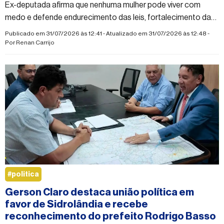
Ex-deputada afirma que nenhuma mulher pode viver com
medo e defende endurecimento das leis, fortalecimento da
rede de proteção e ações urgentes para conter a escalada
Publicado em 31/07/2026 às 12:41 - Atualizado em 31/07/2026 às 12:48 -
da violência.
Por
Renan Carrijo
#politica
Gerson Claro destaca união política em
favor de Sidrolândia e recebe
reconhecimento do prefeito Rodrigo Basso