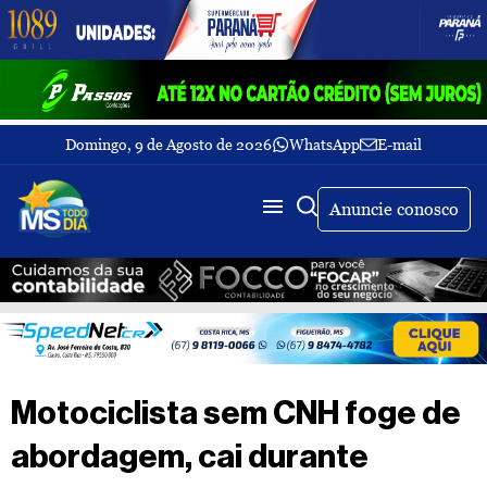
Domingo, 9 de Agosto de 2026
WhatsApp
E-mail
Fechar Menu
Últimas
notícias
Anuncie conosco
Galeria
de
fotos
Buscar
Sobre
Nós
TV
Motociclista sem CNH foge de
MS
Todo
abordagem, cai durante
dia