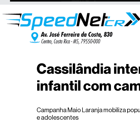
Cassilândia int
infantil com ca
Campanha Maio Laranja mobiliza popul
e adolescentes