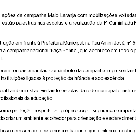
as ações da campanha Maio Laranja com mobilizações voltada
s estão palestras nas escolas e a realização da 1ª Caminhada
ração em frente à Prefeitura Municipal, na Rua Amim José, nº 5
gra a campanha nacional “Faça Bonito”, que acontece em todo o p
l.
izarem roupas amarelas, cor símbolo da campanha, representan
instituições ligadas à proteção da infância e adolescência.
ial também estão visitando escolas da rede municipal e insti
ofissionais da educação.
omo proteção, respeito ao próprio corpo, segurança e importâ
do criar um ambiente acolhedor para orientação e esclareciment
abuso nem sempre deixa marcas físicas e que o silêncio acab