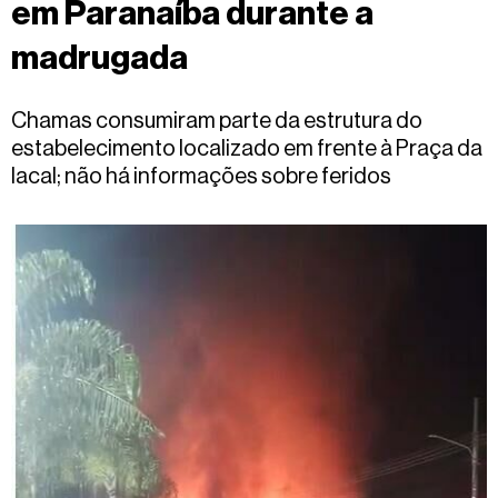
em Paranaíba durante a
Fale
conosco
madrugada
Chamas consumiram parte da estrutura do
estabelecimento localizado em frente à Praça da
Iacal; não há informações sobre feridos