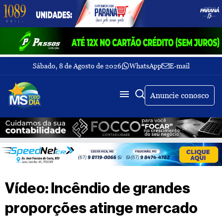
Sábado, 8 de Agosto de 2026
WhatsApp
E-mail
Fechar Menu
Últimas
notícias
Anuncie conosco
Galeria
de
fotos
Buscar
Sobre
Nós
TV
Vídeo: Incêndio de grandes
MS
Todo
proporções atinge mercado
dia