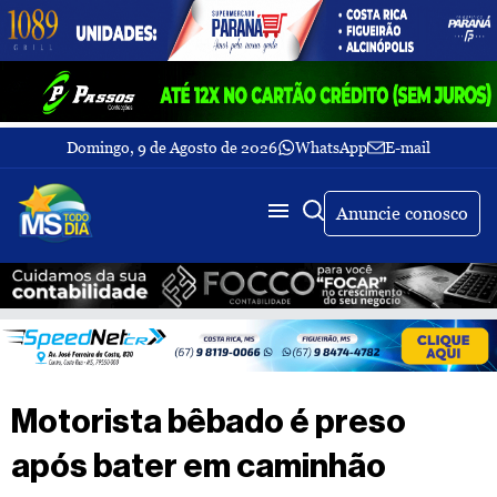
Domingo, 9 de Agosto de 2026
WhatsApp
E-mail
Fechar Menu
Últimas
notícias
Anuncie conosco
Galeria
de
fotos
Buscar
Sobre
Nós
TV
Motorista bêbado é preso
MS
Todo
após bater em caminhão
dia