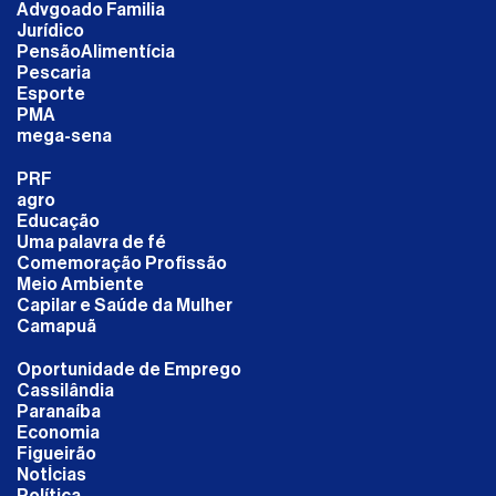
Advgoado Familia
Jurídico
PensãoAlimentícia
Pescaria
Esporte
PMA
mega-sena
PRF
agro
Educação
Uma palavra de fé
Comemoração Profissão
Meio Ambiente
Capilar e Saúde da Mulher
Camapuã
Oportunidade de Emprego
Cassilândia
Paranaíba
Economia
Figueirão
NotÍcias