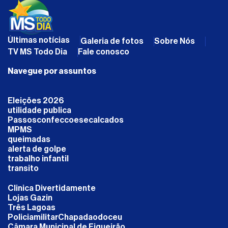
Últimas notícias
Galeria de fotos
Sobre Nós
TV MS Todo Dia
Fale conosco
Navegue por assuntos
Eleições 2026
utilidade publica
Passosconfeccoesecalcados
MPMS
queimadas
alerta de golpe
trabalho infantil
transito
Clinica Divertidamente
Lojas Gazin
Três Lagoas
PoliciamilitarChapadaodoceu
Câmara Municipal de Figueirão