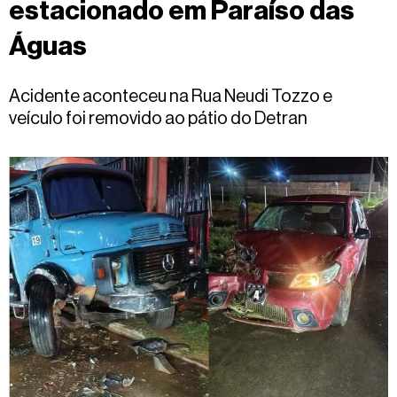
estacionado em Paraíso das
Fale
conosco
Águas
Acidente aconteceu na Rua Neudi Tozzo e
veículo foi removido ao pátio do Detran