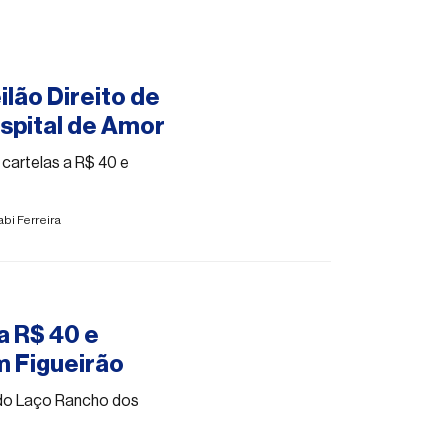
lão Direito de
ospital de Amor
 cartelas a R$ 40 e
bi Ferreira
 a R$ 40 e
m Figueirão
 do Laço Rancho dos