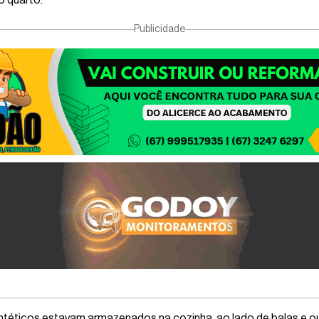
o quarto.
Publicidade
intéticos estavam armazenados na cozinha, ao lado de balas e o