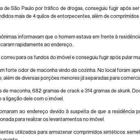
a de São Paulo por tráfico de drogas, conseguiu fugir após se
endidos mais de 4 quilos de entorpecentes, além de comprimido
nônimas informavam que o homem estava em frente à residência
locaram rapidamente ao endereço.
correu para os fundos do imóvel e conseguiu fugir após pular mur
ram forte odor de maconha vindo da cozinha. No local foram ap
o, além de diversas porções menores já separadas para comerci
los de maconha, 682 gramas de crack e 314 gramas de skunk. 
 a ligação dele com o imóvel.
tornaram ao endereço devido à suspeita de que a residência 
ionada para realizar os levantamentos no imóvel.
ipientes utilizados para armazenar comprimidos sintéticos sem