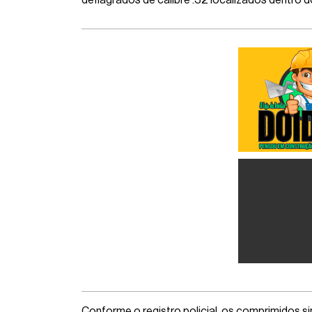
deflagrados de calibre .32 localizados dentro d
Conforme o registro policial, os comprimidos s