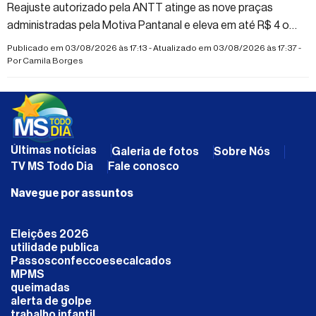
Reajuste autorizado pela ANTT atinge as nove praças
administradas pela Motiva Pantanal e eleva em até R$ 4 o
valor cobrado na região norte de Mato Grosso do Sul
Publicado em 03/08/2026 às 17:13 - Atualizado em 03/08/2026 às 17:37 -
Por
Camila Borges
Últimas notícias
Galeria de fotos
Sobre Nós
TV MS Todo Dia
Fale conosco
Navegue por assuntos
Eleições 2026
utilidade publica
Passosconfeccoesecalcados
MPMS
queimadas
alerta de golpe
trabalho infantil