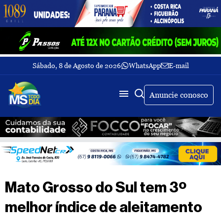
Sábado, 8 de Agosto de 2026
WhatsApp
E-mail
Fechar Menu
Últimas
notícias
Anuncie conosco
Galeria
de
fotos
Buscar
Sobre
Nós
TV
Mato Grosso do Sul tem 3º
MS
Todo
melhor índice de aleitamento
dia