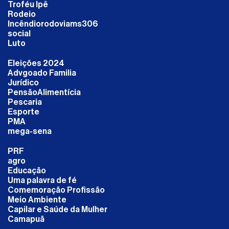
Troféu Ipê
Rodeio
Incêndiorodoviams306
social
Luto
Eleições 2024
Advgoado Familia
Jurídico
PensãoAlimentícia
Pescaria
Esporte
PMA
mega-sena
PRF
agro
Educação
Uma palavra de fé
Comemoração Profissão
Meio Ambiente
Capilar e Saúde da Mulher
Camapuã