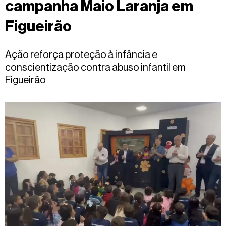
campanha Maio Laranja em
Fale
conosco
Figueirão
Ação reforça proteção à infância e
conscientização contra abuso infantil em
Figueirão