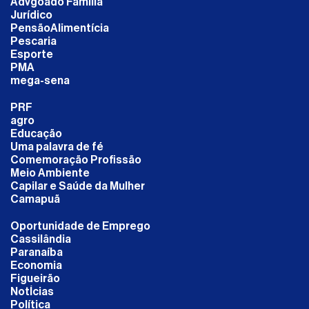
Advgoado Familia
Jurídico
PensãoAlimentícia
Pescaria
Esporte
PMA
mega-sena
PRF
agro
Educação
Uma palavra de fé
Comemoração Profissão
Meio Ambiente
Capilar e Saúde da Mulher
Camapuã
Oportunidade de Emprego
Cassilândia
Paranaíba
Economia
Figueirão
NotÍcias
Política