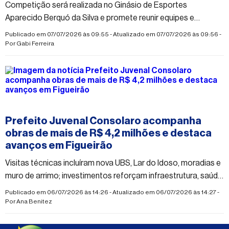
Competição será realizada no Ginásio de Esportes
Aparecido Berquó da Silva e promete reunir equipes e
praticantes da modalidade em um dia de esporte, disciplina e
Publicado em 07/07/2026 às 09:55 - Atualizado em 07/07/2026 às 09:56 -
integração
Por
Gabi Ferreira
#figueirao
Prefeito Juvenal Consolaro acompanha
obras de mais de R$ 4,2 milhões e destaca
avanços em Figueirão
Visitas técnicas incluíram nova UBS, Lar do Idoso, moradias e
muro de arrimo; investimentos reforçam infraestrutura, saúde
e assistência social no município
Publicado em 06/07/2026 às 14:26 - Atualizado em 06/07/2026 às 14:27 -
Por
Ana Benitez