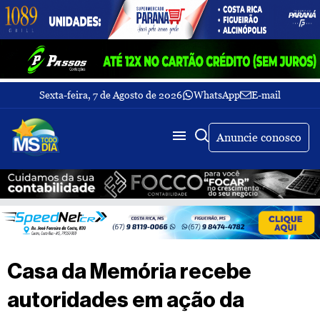
Sexta-feira, 7 de Agosto de 2026
WhatsApp
E-mail
Fechar Menu
Últimas
notícias
Anuncie conosco
Galeria
de
fotos
Buscar
Sobre
Nós
TV
Casa da Memória recebe
MS
Todo
autoridades em ação da
dia