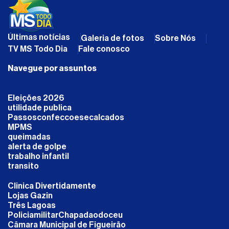
Últimas notícias
Galeria de fotos
Sobre Nós
TV MS Todo Dia
Fale conosco
Navegue por assuntos
Eleições 2026
utilidade publica
Passosconfeccoesecalcados
MPMS
queimadas
alerta de golpe
trabalho infantil
transito
Clinica Divertidamente
Lojas Gazin
Três Lagoas
PoliciamilitarChapadaodoceu
Câmara Municipal de Figueirão