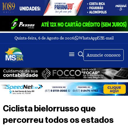
Quinta-feira, 6 de Agosto de 2026
WhatsApp
E-mail
Fechar Menu
Últimas
notícias
Anuncie conosco
Galeria
de
fotos
Buscar
Sobre
Nós
TV
Ciclista bielorrusso que
MS
Todo
percorreu todos os estados
dia