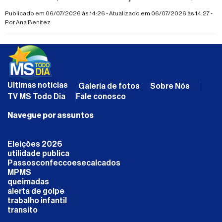
e assistência social no município
Publicado em 06/07/2026 às 14:26 - Atualizado em 06/07/2026 às 14:27 -
Por
Ana Benitez
Últimas notícias
Galeria de fotos
Sobre Nós
TV MS Todo Dia
Fale conosco
Navegue por assuntos
Eleições 2026
utilidade publica
Passosconfeccoesecalcados
MPMS
queimadas
alerta de golpe
trabalho infantil
transito