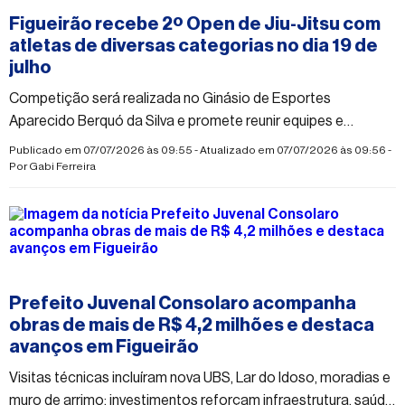
Figueirão recebe 2º Open de Jiu-Jitsu com
atletas de diversas categorias no dia 19 de
julho
Competição será realizada no Ginásio de Esportes
Aparecido Berquó da Silva e promete reunir equipes e
praticantes da modalidade em um dia de esporte, disciplina e
Publicado em 07/07/2026 às 09:55 - Atualizado em 07/07/2026 às 09:56 -
integração
Por
Gabi Ferreira
#figueirao
Prefeito Juvenal Consolaro acompanha
obras de mais de R$ 4,2 milhões e destaca
avanços em Figueirão
Visitas técnicas incluíram nova UBS, Lar do Idoso, moradias e
muro de arrimo; investimentos reforçam infraestrutura, saúde