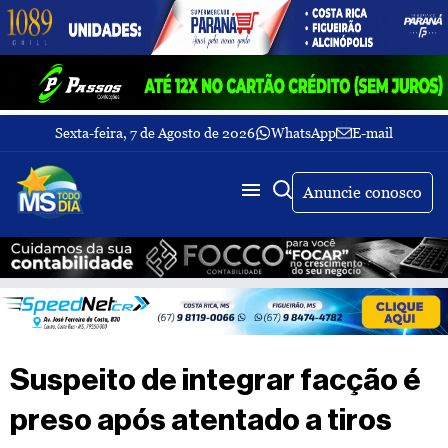
Sexta-feira, 7 de Agosto de 2026
WhatsApp
E-mail
Fechar Menu
Últimas
notícias
Anuncie conosco
Galeria
de
fotos
Buscar
Sobre
Nós
TV
Suspeito de integrar facção é
MS
Todo
preso após atentado a tiros
dia