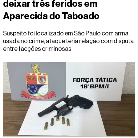
deixar três feridos em
Fale
conosco
Aparecida do Taboado
Suspeito foi localizado em São Paulo com arma
usada no crime; ataque teria relação com disputa
entre facções criminosas