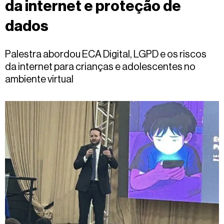
da internet e proteção de
Fale
conosco
dados
Palestra abordou ECA Digital, LGPD e os riscos
da internet para crianças e adolescentes no
ambiente virtual