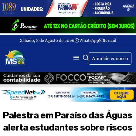
Sábado, 8 de Agosto de 2026
WhatsApp
E-mail
Fechar Menu
Últimas
notícias
Anuncie conosco
Galeria
de
fotos
Buscar
Sobre
Nós
TV
Palestra em Paraíso das Águas
MS
Todo
alerta estudantes sobre riscos
dia