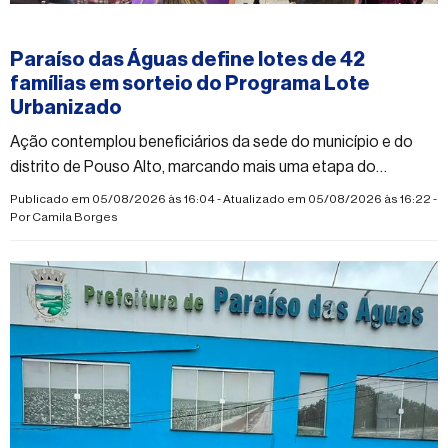
#paraisodasaguas
Paraíso das Águas define lotes de 42
famílias em sorteio do Programa Lote
Urbanizado
Ação contemplou beneficiários da sede do município e do
distrito de Pouso Alto, marcando mais uma etapa do
programa habitacional desenvolvido em parceria com o
Publicado em 05/08/2026 às 16:04 - Atualizado em 05/08/2026 às 16:22 -
Governo do Estado
Por
Camila Borges