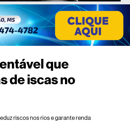
tentável que
s de iscas no
eduz riscos nos rios e garante renda